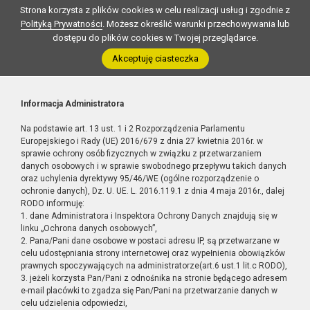
Strona korzysta z plików cookies w celu realizacji usług i zgodnie z
Polityką Prywatności
. Możesz określić warunki przechowywania lub
dostępu do plików cookies w Twojej przeglądarce.
Akceptuję ciasteczka
Informacja Administratora
Na podstawie art. 13 ust. 1 i 2 Rozporządzenia Parlamentu
Europejskiego i Rady (UE) 2016/679 z dnia 27 kwietnia 2016r. w
sprawie ochrony osób fizycznych w związku z przetwarzaniem
danych osobowych i w sprawie swobodnego przepływu takich danych
oraz uchylenia dyrektywy 95/46/WE (ogólne rozporządzenie o
ochronie danych), Dz. U. UE. L. 2016.119.1 z dnia 4 maja 2016r., dalej
RODO informuję:
1. dane Administratora i Inspektora Ochrony Danych znajdują się w
linku „Ochrona danych osobowych”,
2. Pana/Pani dane osobowe w postaci adresu IP, są przetwarzane w
celu udostępniania strony internetowej oraz wypełnienia obowiązków
prawnych spoczywających na administratorze(art.6 ust.1 lit.c RODO),
3. jeżeli korzysta Pan/Pani z odnośnika na stronie będącego adresem
e-mail placówki to zgadza się Pan/Pani na przetwarzanie danych w
celu udzielenia odpowiedzi,