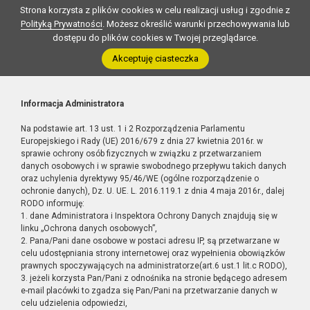
Strona korzysta z plików cookies w celu realizacji usług i zgodnie z
Polityką Prywatności
. Możesz określić warunki przechowywania lub
dostępu do plików cookies w Twojej przeglądarce.
Akceptuję ciasteczka
Informacja Administratora
Na podstawie art. 13 ust. 1 i 2 Rozporządzenia Parlamentu
Europejskiego i Rady (UE) 2016/679 z dnia 27 kwietnia 2016r. w
sprawie ochrony osób fizycznych w związku z przetwarzaniem
danych osobowych i w sprawie swobodnego przepływu takich danych
oraz uchylenia dyrektywy 95/46/WE (ogólne rozporządzenie o
ochronie danych), Dz. U. UE. L. 2016.119.1 z dnia 4 maja 2016r., dalej
RODO informuję:
1. dane Administratora i Inspektora Ochrony Danych znajdują się w
linku „Ochrona danych osobowych”,
2. Pana/Pani dane osobowe w postaci adresu IP, są przetwarzane w
celu udostępniania strony internetowej oraz wypełnienia obowiązków
prawnych spoczywających na administratorze(art.6 ust.1 lit.c RODO),
3. jeżeli korzysta Pan/Pani z odnośnika na stronie będącego adresem
e-mail placówki to zgadza się Pan/Pani na przetwarzanie danych w
celu udzielenia odpowiedzi,