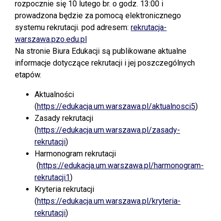
rozpocznie się 10 lutego br. o godz. 13:00 i
prowadzona będzie za pomocą elektronicznego
systemu rekrutacji. pod adresem:
rekrutacja-
warszawa.pzo.edu.pl
Na stronie Biura Edukacji są publikowane aktualne
informacje dotyczące rekrutacji i jej poszczególnych
etapów.
Aktualności
(
https://edukacja.um.warszawa.pl/aktualnosci5
)
Zasady rekrutacji
(
https://edukacja.um.warszawa.pl/zasady-
rekrutacji
)
Harmonogram rekrutacji
(
https://edukacja.um.warszawa.pl/harmonogram-
rekrutacji1
)
Kryteria rekrutacji
(
https://edukacja.um.warszawa.pl/kryteria-
rekrutacji
)