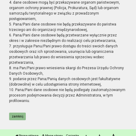
4. dane osobowe mogą być przekazywane organom państwowym,
organom ochrony prawnej (Policja, Prokuratura, Sąd) lub organom
samorządu terytorialnego w związku z prowadzonym
postępowaniem,
5. Pana/Pani dane osobowe nie będą przekazywane do państwa
trzeciego ani do organizacji międzynarodowej,
6. Pana/Pani dane osobowe będą przetwarzane wyłącznie przez
okres i w zakresie niezbędnym do realizacji celu przetwarzania,
7. przysługuje Panu/Pani prawo dostępu do treści swoich danych
osobowych oraz ich sprostowania, usunięcia lub ograniczenia
przetwarzania lub prawo do wniesienia sprzeciwu wobec
przetwarzania,
8. ma Pan/Pani prawo wniesienia skargi do Prezesa Urzędu Ochrony
Danych Osobowych,
9. podanie przez Pana/Panią danych osobowych jest fakultatywne
(dobrowolne) w celu udostępnienia strony internetowej,
10. Pana/Pani dane osobowe nie będą podlegały zautomatyzowanym
procesom podejmowania decyzji przez Administratora, w tym
profilowaniu.
zamknij
Strona główna
Mapa strony
Czcionka