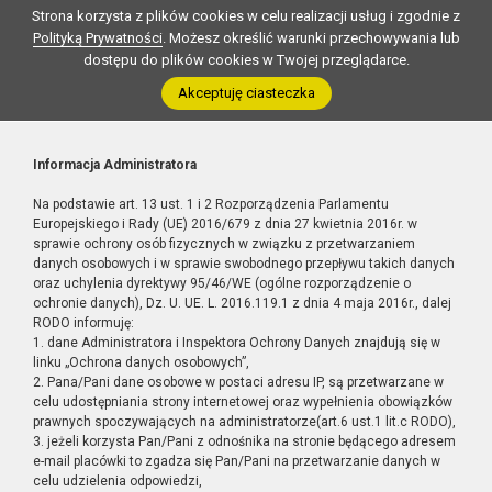
Strona korzysta z plików cookies w celu realizacji usług i zgodnie z
Polityką Prywatności
. Możesz określić warunki przechowywania lub
dostępu do plików cookies w Twojej przeglądarce.
Akceptuję ciasteczka
Informacja Administratora
Na podstawie art. 13 ust. 1 i 2 Rozporządzenia Parlamentu
Europejskiego i Rady (UE) 2016/679 z dnia 27 kwietnia 2016r. w
sprawie ochrony osób fizycznych w związku z przetwarzaniem
danych osobowych i w sprawie swobodnego przepływu takich danych
oraz uchylenia dyrektywy 95/46/WE (ogólne rozporządzenie o
ochronie danych), Dz. U. UE. L. 2016.119.1 z dnia 4 maja 2016r., dalej
RODO informuję:
1. dane Administratora i Inspektora Ochrony Danych znajdują się w
linku „Ochrona danych osobowych”,
2. Pana/Pani dane osobowe w postaci adresu IP, są przetwarzane w
celu udostępniania strony internetowej oraz wypełnienia obowiązków
prawnych spoczywających na administratorze(art.6 ust.1 lit.c RODO),
3. jeżeli korzysta Pan/Pani z odnośnika na stronie będącego adresem
e-mail placówki to zgadza się Pan/Pani na przetwarzanie danych w
celu udzielenia odpowiedzi,