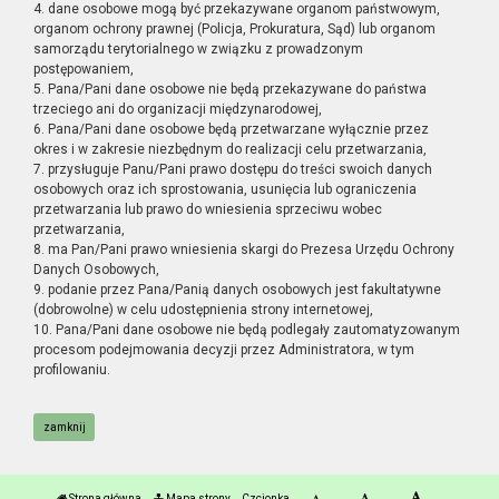
4. dane osobowe mogą być przekazywane organom państwowym,
organom ochrony prawnej (Policja, Prokuratura, Sąd) lub organom
samorządu terytorialnego w związku z prowadzonym
postępowaniem,
5. Pana/Pani dane osobowe nie będą przekazywane do państwa
trzeciego ani do organizacji międzynarodowej,
6. Pana/Pani dane osobowe będą przetwarzane wyłącznie przez
okres i w zakresie niezbędnym do realizacji celu przetwarzania,
7. przysługuje Panu/Pani prawo dostępu do treści swoich danych
osobowych oraz ich sprostowania, usunięcia lub ograniczenia
przetwarzania lub prawo do wniesienia sprzeciwu wobec
przetwarzania,
8. ma Pan/Pani prawo wniesienia skargi do Prezesa Urzędu Ochrony
Danych Osobowych,
9. podanie przez Pana/Panią danych osobowych jest fakultatywne
(dobrowolne) w celu udostępnienia strony internetowej,
10. Pana/Pani dane osobowe nie będą podlegały zautomatyzowanym
procesom podejmowania decyzji przez Administratora, w tym
profilowaniu.
zamknij
Strona główna
Mapa strony
Czcionka