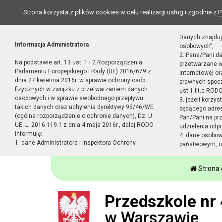
Strona korzysta z plików cookies w celu realizacji usług i zgodnie z
P
Danych znajduj
Informacja Administratora
osobowych”,
2. Pana/Pani d
Na podstawie art. 13 ust. 1 i 2 Rozporządzenia
przetwarzane w
Parlamentu Europejskiego i Rady (UE) 2016/679 z
internetowej o
dnia 27 kwietnia 2016r. w sprawie ochrony osób
prawnych spocz
fizycznych w związku z przetwarzaniem danych
ust.1 lit.c RODO
osobowych i w sprawie swobodnego przepływu
3. jeżeli korzy
takich danych oraz uchylenia dyrektywy 95/46/WE
będącego adres
(ogólne rozporządzenie o ochronie danych), Dz. U.
Pan/Pani na pr
UE. L. 2016.119.1 z dnia 4 maja 2016r., dalej RODO
udzielenia odp
informuję:
4. dane osobo
1. dane Administratora i Inspektora Ochrony
państwowym, or
Strona
Przedszkole nr 
w Warszawie