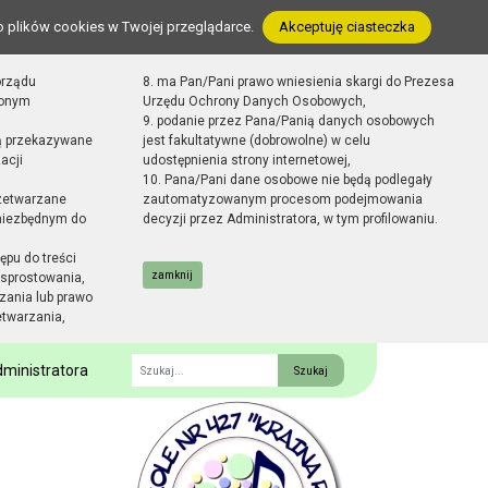
o plików cookies w Twojej przeglądarce.
Akceptuję ciasteczka
orządu
8. ma Pan/Pani prawo wniesienia skargi do Prezesa
zonym
Urzędu Ochrony Danych Osobowych,
9. podanie przez Pana/Panią danych osobowych
ą przekazywane
jest fakultatywne (dobrowolne) w celu
acji
udostępnienia strony internetowej,
10. Pana/Pani dane osobowe nie będą podlegały
zetwarzane
zautomatyzowanym procesom podejmowania
 niezbędnym do
decyzji przez Administratora, w tym profilowaniu.
ępu do treści
zamknij
sprostowania,
zania lub prawo
etwarzania,
ministratora
Fraza