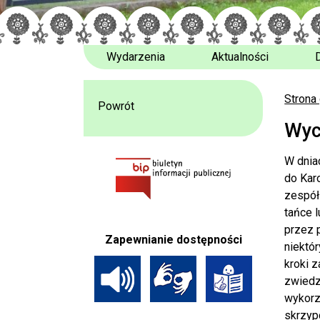
Wydarzenia
Aktualności
Strona
Powrót
Wyc
W dniac
do Kar
zespół
tańce 
przez 
Zapewnianie dostępności
niektór
kroki z
zwiedz
wykorz
skrzypc