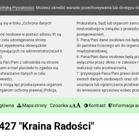
olityką Prywatności
. Możesz określić warunki przechowywania lub dostępu d
ą się w linku „Ochrona danych
Prokuratura, Sąd) lub organom sam
terytorialnego w związku z prowad
ane osobowe w postaci adresu IP, są
postępowaniem,
 celu udostępniania strony
5. Pana/Pani dane osobowe nie będ
raz wypełnienia obowiązków
do państwa trzeciego ani do organiz
ywających na administratorze(art.6
międzynarodowej,
),
6. Pana/Pani dane osobowe będą pr
sta Pan/Pani z odnośnika na stronie
wyłącznie przez okres i w zakresie
em e-mail placówki to zgadza się
realizacji celu przetwarzania,
zetwarzanie danych w celu
7. przysługuje Panu/Pani prawo dost
owiedzi,
swoich danych osobowych oraz ich 
we mogą być przekazywane organom
usunięcia lub ograniczenia przetwar
ganom ochrony prawnej (Policja,
do wniesienia sprzeciwu wobec prz
 główna
Mapa strony
Czcionka
Kontrast
Informacja ad
427 "Kraina Radości"