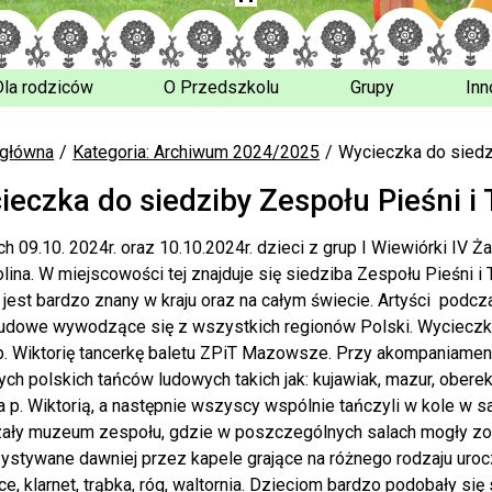
Dla rodziców
O Przedszkolu
Grupy
Inn
 główna
Kategoria: Archiwum 2024/2025
Wycieczka do siedz
ieczka do siedziby Zespołu Pieśni 
h 09.10. 2024r. oraz 10.10.2024r. dzieci z grup I Wiewiórki IV Ż
olina. W miejscowości tej znajduje się siedziba Zespołu Pieśni 
 jest bardzo znany w kraju oraz na całym świecie. Artyści podc
ludowe wywodzące się z wszystkich regionów Polski. Wycieczk
p. Wiktorię tancerkę baletu ZPiT Mazowsze. Przy akompaniamenci
ych polskich tańców ludowych takich jak: kujawiak, mazur, oberek,
a p. Wiktorią, a następnie wszyscy wspólnie tańczyli w kole w sa
ały muzeum zespołu, gdzie w poszczególnych salach mogły zob
ystywane dawniej przez kapele grające na różnego rodzaju urocz
e, klarnet, trąbka, róg, waltornia. Dzieciom bardzo podobały się