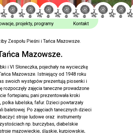
owacje, projekty, programy
Kontakt
iby Zespołu Pieśni i Tańca Mazowsze.
i Tańca Mazowsze.
abki i VI Słoneczka, pojechały na wycieczkę
i Tańca Mazowsze. Istniejący od 1948 roku
zas swoich występów prezentują piosenki i
ę rozpoczęły zajęcia taneczne prowadzone
e fortepianu, pani prezentowała kroki
 polka lubelska, fafur. Dzieci powtarzały
li baletowej. Po zajęciach tanecznych dzieci
aczyć stroje ludowe oraz instrumenty
ystościach np. burczybas, diabelskie
 stroje mazowieckie, śląskie, kurpiowskie,