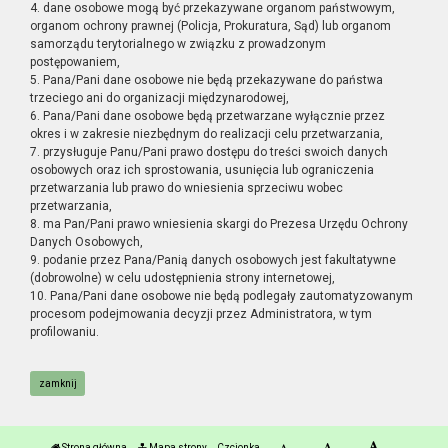
4. dane osobowe mogą być przekazywane organom państwowym,
organom ochrony prawnej (Policja, Prokuratura, Sąd) lub organom
samorządu terytorialnego w związku z prowadzonym
postępowaniem,
5. Pana/Pani dane osobowe nie będą przekazywane do państwa
trzeciego ani do organizacji międzynarodowej,
6. Pana/Pani dane osobowe będą przetwarzane wyłącznie przez
okres i w zakresie niezbędnym do realizacji celu przetwarzania,
7. przysługuje Panu/Pani prawo dostępu do treści swoich danych
osobowych oraz ich sprostowania, usunięcia lub ograniczenia
przetwarzania lub prawo do wniesienia sprzeciwu wobec
przetwarzania,
8. ma Pan/Pani prawo wniesienia skargi do Prezesa Urzędu Ochrony
Danych Osobowych,
9. podanie przez Pana/Panią danych osobowych jest fakultatywne
(dobrowolne) w celu udostępnienia strony internetowej,
10. Pana/Pani dane osobowe nie będą podlegały zautomatyzowanym
procesom podejmowania decyzji przez Administratora, w tym
profilowaniu.
zamknij
Strona główna
Mapa strony
Czcionka