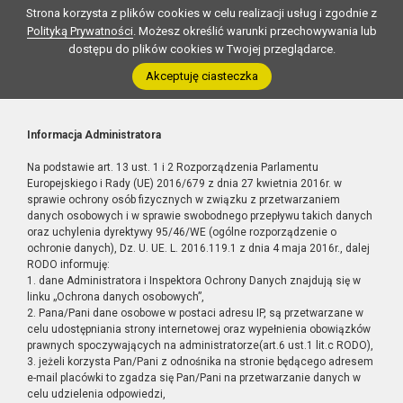
Strona korzysta z plików cookies w celu realizacji usług i zgodnie z
Polityką Prywatności
. Możesz określić warunki przechowywania lub
dostępu do plików cookies w Twojej przeglądarce.
Akceptuję ciasteczka
Informacja Administratora
Na podstawie art. 13 ust. 1 i 2 Rozporządzenia Parlamentu
Europejskiego i Rady (UE) 2016/679 z dnia 27 kwietnia 2016r. w
sprawie ochrony osób fizycznych w związku z przetwarzaniem
danych osobowych i w sprawie swobodnego przepływu takich danych
oraz uchylenia dyrektywy 95/46/WE (ogólne rozporządzenie o
ochronie danych), Dz. U. UE. L. 2016.119.1 z dnia 4 maja 2016r., dalej
RODO informuję:
1. dane Administratora i Inspektora Ochrony Danych znajdują się w
linku „Ochrona danych osobowych”,
2. Pana/Pani dane osobowe w postaci adresu IP, są przetwarzane w
celu udostępniania strony internetowej oraz wypełnienia obowiązków
prawnych spoczywających na administratorze(art.6 ust.1 lit.c RODO),
3. jeżeli korzysta Pan/Pani z odnośnika na stronie będącego adresem
e-mail placówki to zgadza się Pan/Pani na przetwarzanie danych w
celu udzielenia odpowiedzi,