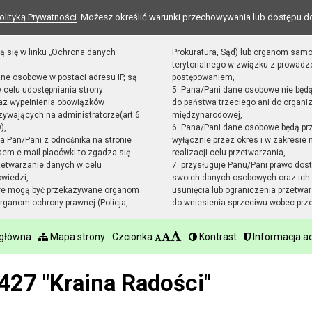
olityką Prywatności
. Możesz określić warunki przechowywania lub dostępu d
ą się w linku „Ochrona danych
Prokuratura, Sąd) lub organom sam
terytorialnego w związku z prowad
ane osobowe w postaci adresu IP, są
postępowaniem,
 celu udostępniania strony
5. Pana/Pani dane osobowe nie będ
raz wypełnienia obowiązków
do państwa trzeciego ani do organiz
ywających na administratorze(art.6
międzynarodowej,
),
6. Pana/Pani dane osobowe będą pr
sta Pan/Pani z odnośnika na stronie
wyłącznie przez okres i w zakresie
em e-mail placówki to zgadza się
realizacji celu przetwarzania,
zetwarzanie danych w celu
7. przysługuje Panu/Pani prawo dost
owiedzi,
swoich danych osobowych oraz ich 
we mogą być przekazywane organom
usunięcia lub ograniczenia przetwar
ganom ochrony prawnej (Policja,
do wniesienia sprzeciwu wobec prz
 główna
Mapa strony
Czcionka
Kontrast
Informacja ad
427 "Kraina Radości"