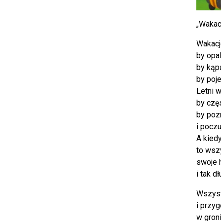
„Wakac
Wakacj
by opal
by kąpa
by poj
Letni w
by częs
by poz
i pocz
A kiedy
to wsz
swoje 
i tak d
Wszyst
i przy
w gron