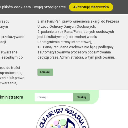
o plików cookies w Twojej przeglądarce.
Akceptuję ciasteczka
orządu
8. ma Pan/Pani prawo wniesienia skargi do Prezesa
zonym
Urzędu Ochrony Danych Osobowych,
9. podanie przez Pana/Panią danych osobowych
ą przekazywane
jest fakultatywne (dobrowolne) w celu
acji
udostępnienia strony internetowej,
10. Pana/Pani dane osobowe nie będą podlegały
zetwarzane
zautomatyzowanym procesom podejmowania
 niezbędnym do
decyzji przez Administratora, w tym profilowaniu.
ępu do treści
zamknij
sprostowania,
zania lub prawo
etwarzania,
ministratora
Fraza