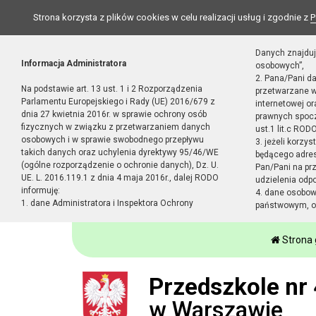
Strona korzysta z plików cookies w celu realizacji usług i zgodnie z
P
Danych znajduj
Informacja Administratora
osobowych”,
2. Pana/Pani d
Na podstawie art. 13 ust. 1 i 2 Rozporządzenia
przetwarzane w
Parlamentu Europejskiego i Rady (UE) 2016/679 z
internetowej o
dnia 27 kwietnia 2016r. w sprawie ochrony osób
prawnych spocz
fizycznych w związku z przetwarzaniem danych
ust.1 lit.c RODO
osobowych i w sprawie swobodnego przepływu
3. jeżeli korzy
takich danych oraz uchylenia dyrektywy 95/46/WE
będącego adres
(ogólne rozporządzenie o ochronie danych), Dz. U.
Pan/Pani na pr
UE. L. 2016.119.1 z dnia 4 maja 2016r., dalej RODO
udzielenia odp
informuję:
4. dane osobo
1. dane Administratora i Inspektora Ochrony
państwowym, or
Strona
Przedszkole nr 
w Warszawie