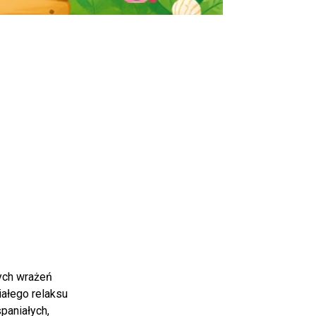
ych wrażeń
iałego relaksu
paniałych,