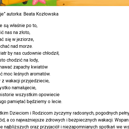
je” autorka: Beata Kozłowska
e są właśnie po to,
ić nas na złoto,
ć się w jeziorze,
echać nad morze.
iatr by nas cudownie chłodził,
to chodzić na lody,
nawać zapachy kwiatów
uć moc leśnych aromatów.
 z wakacji przyjedziecie,
ystko namalujecie,
historie wszystkim opowiecie
ługo pamiętać będziemy o lecie.
kim Dzieciom i Rodzicom życzymy radosnych, pogodnych pełn
gód, a co najważniejsze zdrowych i bezpiecznych wakacji. Wspan
ie najbliższych oraz przyjaciół i niezapomnianych spotkań we ws