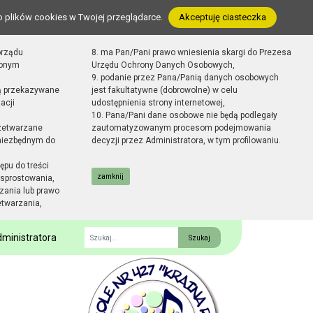
o plików cookies w Twojej przeglądarce.
Akceptuję ciasteczka
orządu
8. ma Pan/Pani prawo wniesienia skargi do Prezesa
zonym
Urzędu Ochrony Danych Osobowych,
9. podanie przez Pana/Panią danych osobowych
ą przekazywane
jest fakultatywne (dobrowolne) w celu
acji
udostępnienia strony internetowej,
10. Pana/Pani dane osobowe nie będą podlegały
zetwarzane
zautomatyzowanym procesom podejmowania
 niezbędnym do
decyzji przez Administratora, w tym profilowaniu.
ępu do treści
zamknij
sprostowania,
zania lub prawo
etwarzania,
ministratora
Fraza