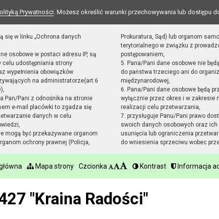
olityką Prywatności
. Możesz określić warunki przechowywania lub dostępu d
ą się w linku „Ochrona danych
Prokuratura, Sąd) lub organom sam
terytorialnego w związku z prowad
ane osobowe w postaci adresu IP, są
postępowaniem,
 celu udostępniania strony
5. Pana/Pani dane osobowe nie będ
raz wypełnienia obowiązków
do państwa trzeciego ani do organiz
ywających na administratorze(art.6
międzynarodowej,
),
6. Pana/Pani dane osobowe będą pr
sta Pan/Pani z odnośnika na stronie
wyłącznie przez okres i w zakresie
em e-mail placówki to zgadza się
realizacji celu przetwarzania,
zetwarzanie danych w celu
7. przysługuje Panu/Pani prawo dost
owiedzi,
swoich danych osobowych oraz ich 
we mogą być przekazywane organom
usunięcia lub ograniczenia przetwar
ganom ochrony prawnej (Policja,
do wniesienia sprzeciwu wobec prz
 główna
Mapa strony
Czcionka
Kontrast
Informacja ad
427 "Kraina Radości"