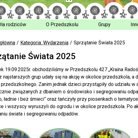
Dla rodziców
O Przedszkolu
Grupy
Inn
 główna
Kategoria: Wydarzenia
Sprzątanie Świata 2025
zątanie Świata 2025
ek 19.09.2025r. obchodziliśmy w Przedszkolu 427 „Kraina Radośc
 z najstarszych grup udały się na akcję w okolice przedszkola, 
przedszkolnego. Zanim jednak dzieci przystąpiły do udziału w akc
cznie związanych z dbaniem o środowisko i segregowaniu odpad
o, ładnie i bez śmieci” oraz tańczyły przy piosenkach o tematyc
ce i wszyscy wyruszyli do ogrodu i w okolice przedszkola. Po ak
aniu świata i segregowaniu odpadów.