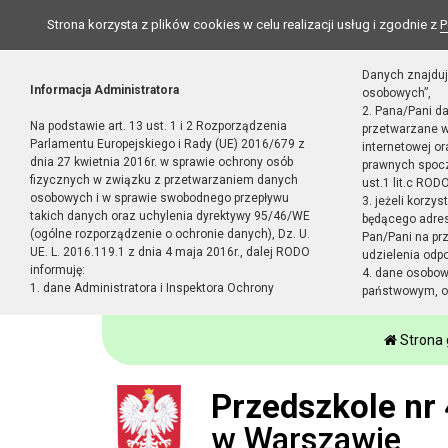
Strona korzysta z plików cookies w celu realizacji usług i zgodnie z
P
Danych znajduj
Informacja Administratora
osobowych”,
2. Pana/Pani d
Na podstawie art. 13 ust. 1 i 2 Rozporządzenia
przetwarzane w
Parlamentu Europejskiego i Rady (UE) 2016/679 z
internetowej o
dnia 27 kwietnia 2016r. w sprawie ochrony osób
prawnych spocz
fizycznych w związku z przetwarzaniem danych
ust.1 lit.c RODO
osobowych i w sprawie swobodnego przepływu
3. jeżeli korzy
takich danych oraz uchylenia dyrektywy 95/46/WE
będącego adres
(ogólne rozporządzenie o ochronie danych), Dz. U.
Pan/Pani na pr
UE. L. 2016.119.1 z dnia 4 maja 2016r., dalej RODO
udzielenia odp
informuję:
4. dane osobo
1. dane Administratora i Inspektora Ochrony
państwowym, or
Strona
Przedszkole nr 
w Warszawie