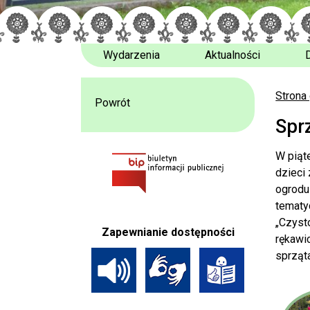
Wydarzenia
Aktualności
Strona
Powrót
Spr
W piąt
dzieci
ogrodu 
tematy
„Czyst
Zapewnianie dostępności
rękawi
sprząt