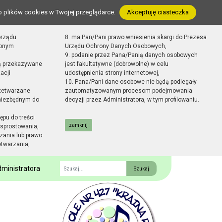
o plików cookies w Twojej przeglądarce.
Akceptuję ciasteczka
orządu
8. ma Pan/Pani prawo wniesienia skargi do Prezesa
zonym
Urzędu Ochrony Danych Osobowych,
9. podanie przez Pana/Panią danych osobowych
ą przekazywane
jest fakultatywne (dobrowolne) w celu
acji
udostępnienia strony internetowej,
10. Pana/Pani dane osobowe nie będą podlegały
zetwarzane
zautomatyzowanym procesom podejmowania
 niezbędnym do
decyzji przez Administratora, w tym profilowaniu.
ępu do treści
zamknij
sprostowania,
zania lub prawo
etwarzania,
ministratora
Fraza