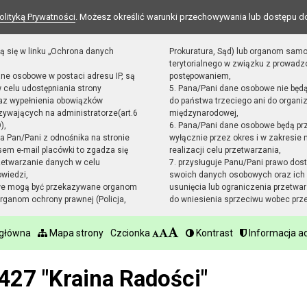
olityką Prywatności
. Możesz określić warunki przechowywania lub dostępu d
ą się w linku „Ochrona danych
Prokuratura, Sąd) lub organom sam
terytorialnego w związku z prowad
ane osobowe w postaci adresu IP, są
postępowaniem,
 celu udostępniania strony
5. Pana/Pani dane osobowe nie będ
raz wypełnienia obowiązków
do państwa trzeciego ani do organiz
ywających na administratorze(art.6
międzynarodowej,
),
6. Pana/Pani dane osobowe będą pr
sta Pan/Pani z odnośnika na stronie
wyłącznie przez okres i w zakresie
em e-mail placówki to zgadza się
realizacji celu przetwarzania,
zetwarzanie danych w celu
7. przysługuje Panu/Pani prawo dost
owiedzi,
swoich danych osobowych oraz ich 
we mogą być przekazywane organom
usunięcia lub ograniczenia przetwar
ganom ochrony prawnej (Policja,
do wniesienia sprzeciwu wobec prz
 główna
Mapa strony
Czcionka
Kontrast
Informacja ad
427 "Kraina Radości"