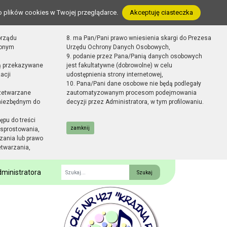
o plików cookies w Twojej przeglądarce.
Akceptuję ciasteczka
orządu
8. ma Pan/Pani prawo wniesienia skargi do Prezesa
zonym
Urzędu Ochrony Danych Osobowych,
9. podanie przez Pana/Panią danych osobowych
ą przekazywane
jest fakultatywne (dobrowolne) w celu
acji
udostępnienia strony internetowej,
10. Pana/Pani dane osobowe nie będą podlegały
zetwarzane
zautomatyzowanym procesom podejmowania
 niezbędnym do
decyzji przez Administratora, w tym profilowaniu.
ępu do treści
zamknij
sprostowania,
zania lub prawo
etwarzania,
ministratora
Fraza