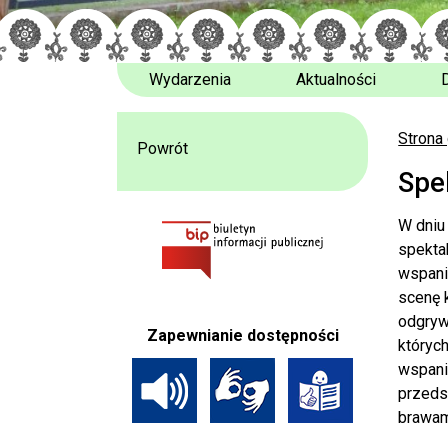
Wydarzenia
Aktualności
Strona
Powrót
Spe
W dniu
spekta
wspania
scenę k
odgryw
Zapewnianie dostępności
których
wspani
przeds
brawam