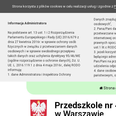
Strona korzysta z plików cookies w celu realizacji usług i zgodnie z
P
Danych znajduj
Informacja Administratora
osobowych”,
2. Pana/Pani d
Na podstawie art. 13 ust. 1 i 2 Rozporządzenia
przetwarzane w
Parlamentu Europejskiego i Rady (UE) 2016/679 z
internetowej o
dnia 27 kwietnia 2016r. w sprawie ochrony osób
prawnych spocz
fizycznych w związku z przetwarzaniem danych
ust.1 lit.c RODO
osobowych i w sprawie swobodnego przepływu
3. jeżeli korzy
takich danych oraz uchylenia dyrektywy 95/46/WE
będącego adres
(ogólne rozporządzenie o ochronie danych), Dz. U.
Pan/Pani na pr
UE. L. 2016.119.1 z dnia 4 maja 2016r., dalej RODO
udzielenia odp
informuję:
4. dane osobo
1. dane Administratora i Inspektora Ochrony
państwowym, or
Strona
Przedszkole nr 
w Warszawie