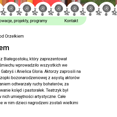
owacje, projekty, programy
Kontakt
pod Orzełkiem
iem
 z Białegostoku, który zaprezentował
i uśmiechu wprowadziło wszystkich we
abryś i Anielica Gloria. Aktorzy zaprosili na
j szopki bożonarodzeniowej z asystą aktorów
aniem odtwarzały ruchy bohaterów, za
wanie kolęd i pastorałek. Teatrzyk był
nich umiejętności artystyczne. Całe
e w nim dzieci nagrodzeni zostali wielkimi