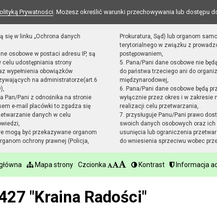
olityką Prywatności
. Możesz określić warunki przechowywania lub dostępu d
ą się w linku „Ochrona danych
Prokuratura, Sąd) lub organom sam
terytorialnego w związku z prowad
ane osobowe w postaci adresu IP, są
postępowaniem,
 celu udostępniania strony
5. Pana/Pani dane osobowe nie będ
raz wypełnienia obowiązków
do państwa trzeciego ani do organiz
ywających na administratorze(art.6
międzynarodowej,
),
6. Pana/Pani dane osobowe będą pr
sta Pan/Pani z odnośnika na stronie
wyłącznie przez okres i w zakresie
em e-mail placówki to zgadza się
realizacji celu przetwarzania,
zetwarzanie danych w celu
7. przysługuje Panu/Pani prawo dost
owiedzi,
swoich danych osobowych oraz ich 
we mogą być przekazywane organom
usunięcia lub ograniczenia przetwar
ganom ochrony prawnej (Policja,
do wniesienia sprzeciwu wobec prz
 główna
Mapa strony
Czcionka
Kontrast
Informacja ad
427 "Kraina Radości"