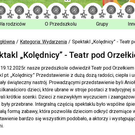
Dla rodziców
O Przedszkolu
Grupy
Inn
 główna
Kategoria: Wydarzenia
Spektakl „Kolędnicy” - Teatr 
ktakl „Kolędnicy” - Teatr pod Orzełk
 19.12.2025r. nasze przedszkole odwiedził Teatr pod Orzełkiem
kl pt. „Kolędnicy.” Przedstawienie z dużą dozą radości, ciepła 
ły świąteczny nastrój. Prowadzącymi przedstawienie byli Anioł G
ilkanaścioro dzieci, które ubrane w stroje postaci z tradycyjne
ali krótkie scenki. Dzieci z niezwykłym wyczuciem i zaangażow
 były przebrane. Integralną częścią spektaklu było wspólne śpie
ałą formą zabawy, która pozwoliła dzieciom odkryć drzemiące w 
tawienie bardzo się wszystkim podobało, a aktorzy i występując
i.