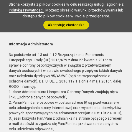
Strona korzysta z plików cookies w celu realizacji usług i zgodnie z
Polityką Prywatności
. Możesz określić warunki przechowywania lub
dostępu do plików cookies w Twojej przeglądarce.
Akceptuję ciasteczka
Informacja Administratora
Na podstawie art. 13 ust. 1 i 2 Rozporządzenia Parlamentu
Europejskiego i Rady (UE) 2016/679 z dnia 27 kwietnia 2016r. w
sprawie ochrony osób fizycznych w związku z przetwarzaniem
danych osobowych i w sprawie swobodnego przepływu takich danych
oraz uchylenia dyrektywy 95/46/WE (ogólne rozporządzenie o
ochronie danych), Dz. U. UE. L. 2016.119.1 z dnia 4 maja 2016r., dalej
RODO informuję:
1. dane Administratora i Inspektora Ochrony Danych znajdują się w
linku „Ochrona danych osobowych”,
2. Pana/Pani dane osobowe w postaci adresu IP, są przetwarzane w
celu udostępniania strony internetowej oraz wypełnienia obowiązków
prawnych spoczywających na administratorze(art.6 ust.1 lit.c RODO),
3. jeżeli korzysta Pan/Pani z odnośnika na stronie będącego adresem
e-mail placówki to zgadza się Pan/Pani na przetwarzanie danych w
celu udzielenia odpowiedzi,