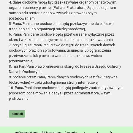
4. dane osobowe mogą być przekazywane organom państwowym,
organom ochrony prawnej (Policja, Prokuratura, Sąd) lub organom
samorządu terytorialnego w związku z prowadzonym
postępowaniem,
5. Pana/Pani dane osobowe nie będą przekazywane do państwa
trzeciego ani do organizacji międzynarodowej,
6. Pana/Pani dane osobowe będą przetwarzane wyłącznie przez
okres i w zakresie niezbędnym do realizacji celu przetwarzania,
7. przysługuje Panu/Pani prawo dostępu do treści swoich danych
osobowych oraz ich sprostowania, usunięcia lub ograniczenia
przetwarzania lub prawo do wniesienia sprzeciwu wobec
przetwarzania,
8. ma Pan/Pani prawo wniesienia skargi do Prezesa Urzędu Ochrony
Danych Osobowych,
9. podanie przez Pana/Panią danych osobowych jest fakultatywne
(dobrowolne) w celu udostępnienia strony internetowej,
10. Pana/Pani dane osobowe nie będą podlegały zautomatyzowanym
procesom podejmowania decyzji przez Administratora, w tym
profilowaniu.
zamknij
Strona główna
Mapa strony
Czcionka