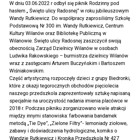
W dniu 03.06.2022 r odbył się piknik Rodzinny pod
hasłem „ Święto ulicy Radosnej” w roku jubileuszowym
Wandy Rutkiewicz. Do współpracy zaprosiliśmy Szkołę
Podstawową Nr 300 im. Wandy Rutkiewicz, Centrum
Kultury Wilanów oraz Bibliotekę Publiczną w
Wilanowie. Święto ulicy Radosnej zaszczycił swoją
obecnością Zarząd Dzielnicy Wilanów w osobach
Ludwika Rakowskiego – burmistrza dzielnicy Wilanów
wraz z zastępcami Arturem Buczyńskim i Bartoszem
Wiśniakowskim.
Część artystyczną rozpoczęły dzieci z grupy Biedronki,
które z okazji tegorocznych obchodów pięciolecia
naszego przedszkola zaprezentowały sztukę napisaną
specjalnie na uroczystość nadania imienia placówce w
2018 r. Podczas pikniku zorganizowano wiele atrakcji
między innymi stanowiska: farbowania bandamek
metodą „Tie Dye”, „Zielone Filtry”- lemoniady ziołowe,
zabawy i doświadczenia hydrologiczne, komiks o
Wandzie Rutkiewicz i Kronika Przedszkola Nr 427