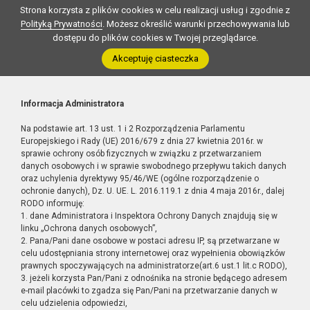
Strona korzysta z plików cookies w celu realizacji usług i zgodnie z
Polityką Prywatności
. Możesz określić warunki przechowywania lub
dostępu do plików cookies w Twojej przeglądarce.
Akceptuję ciasteczka
Informacja Administratora
Na podstawie art. 13 ust. 1 i 2 Rozporządzenia Parlamentu
Europejskiego i Rady (UE) 2016/679 z dnia 27 kwietnia 2016r. w
sprawie ochrony osób fizycznych w związku z przetwarzaniem
danych osobowych i w sprawie swobodnego przepływu takich danych
oraz uchylenia dyrektywy 95/46/WE (ogólne rozporządzenie o
ochronie danych), Dz. U. UE. L. 2016.119.1 z dnia 4 maja 2016r., dalej
RODO informuję:
1. dane Administratora i Inspektora Ochrony Danych znajdują się w
linku „Ochrona danych osobowych”,
2. Pana/Pani dane osobowe w postaci adresu IP, są przetwarzane w
celu udostępniania strony internetowej oraz wypełnienia obowiązków
prawnych spoczywających na administratorze(art.6 ust.1 lit.c RODO),
3. jeżeli korzysta Pan/Pani z odnośnika na stronie będącego adresem
e-mail placówki to zgadza się Pan/Pani na przetwarzanie danych w
celu udzielenia odpowiedzi,