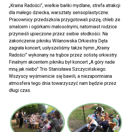
„Kraina Radości”, wielkie bańki mydlane, strefa atrakcji
dla małego dziecka, warsztaty sensoplastyczne.
Pracownicy przedszkola przygotowali pizzę, chleb ze
smalcem i ogórkami małosolnymi, natomiast rodzice
przynieśli upieczone przez siebie słodkości. Na
zakończenie pikniku Wilanowska Orkiestra Dęta
zagrała koncert, usłyszeliśmy także hymn „Krainy
Radości” wykonany na trąbce przez solistę orkiestry.
Finalnym akcentem pikniku był koncert „A góry nade
mną jak niebo” Trio Stanisława Szczycińskiego.
Wszyscy wyśmienicie się bawili, a niezapomniana
atmosfera tego dnia towarzyszyć nam będzie przez
długi czas.