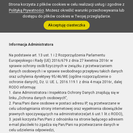
Strona korzysta z plików cookies w celu realizacji usług i zgodnie z
Polityką Prywatności
. Możesz określić warunki przechowywania lub
dostępu do plików cookies w Twojej przeglądarce.
Akceptuję ciasteczka
Informacja Administratora
Na podstawie art. 13 ust. 1 i 2 Rozporządzenia Parlamentu
Europejskiego i Rady (UE) 2016/679 z dnia 27 kwietnia 2016r. w
sprawie ochrony osób fizycznych w związku z przetwarzaniem
danych osobowych i w sprawie swobodnego przepływu takich danych
oraz uchylenia dyrektywy 95/46/WE (ogólne rozporządzenie o
ochronie danych), Dz. U. UE. L. 2016.119.1 z dnia 4 maja 2016r., dalej
RODO informuję:
1. dane Administratora i Inspektora Ochrony Danych znajdują się w
linku „Ochrona danych osobowych”,
2. Pana/Pani dane osobowe w postaci adresu IP, są przetwarzane w
celu udostępniania strony internetowej oraz wypełnienia obowiązków
prawnych spoczywających na administratorze(art.6 ust.1 lit.c RODO),
3. jeżeli korzysta Pan/Pani z odnośnika na stronie będącego adresem
e-mail placówki to zgadza się Pan/Pani na przetwarzanie danych w
celu udzielenia odpowiedzi,