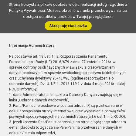
Strona korzysta z plików cookies w celu realizacji usług i zgodnie z
Polityką Prywatności
. Możesz określić warunki przechowywania lub
dostępu do plików cookies w Twojej przeglądarce.
Akceptuję ciasteczka
Informacja Administratora
Na podstawie art. 13 ust. 1 i 2 Rozporządzenia Parlamentu
Europejskiego i Rady (UE) 2016/679 z dnia 27 kwietnia 2016r. w
sprawie ochrony osób fizycznych w związku z przetwarzaniem
danych osobowych i w sprawie swobodnego przepływu takich danych
oraz uchylenia dyrektywy 95/46/WE (ogólne rozporządzenie o
ochronie danych), Dz. U. UE. L. 2016.119.1 z dnia 4 maja 2016r., dalej
RODO informuję:
1. dane Administratora i Inspektora Ochrony Danych znajdują się w
linku „Ochrona danych osobowych”,
2. Pana/Pani dane osobowe w postaci adresu IP, są przetwarzane w
celu udostępniania strony internetowej oraz wypełnienia obowiązków
prawnych spoczywających na administratorze(art.6 ust.1 lit.c RODO),
3. jeżeli korzysta Pan/Pani z odnośnika na stronie będącego adresem
e-mail placówki to zgadza się Pan/Pani na przetwarzanie danych w
celu udzielenia odpowiedzi,