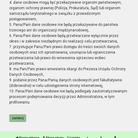
4. dane osobowe mogą być przekazywane organom państwowym,
organom ochrony prawnej (Policja, Prokuratura, Sąd) lub organom
samorządu terytorialnego w związku z prowadzonym
postępowaniem,
5. Pana/Pani dane osobowe nie będą przekazywane do państwa
trzeciego ani do organizacji międzynarodowej,
6. Pana/Pani dane osobowe będą przetwarzane wyłącznie przez
okres i w zakresie niezbędnym do realizacji celu przetwarzania,
7. przysługuje Panu/Pani prawo dostępu do treści swoich danych
osobowych oraz ich sprostowania, usunięcia lub ograniczenia
przetwarzania lub prawo do wniesienia sprzeciwu wobec
przetwarzania,
8. ma Pan/Pani prawo wniesienia skargi do Prezesa Urzędu Ochrony
Danych Osobowych,
9. podanie przez Pana/Panią danych osobowych jest fakultatywne
(dobrowolne) w celu udostępnienia strony internetowej,
10. Pana/Pani dane osobowe nie będą podlegały zautomatyzowanym
procesom podejmowania decyzji przez Administratora, w tym
profilowaniu.
zamknij
Strona główna
Mapa strony
Czcionka