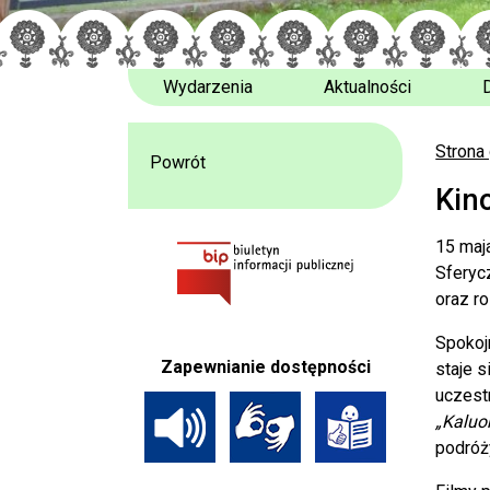
Wydarzenia
Aktualności
Strona
Powrót
Kin
15 maja
Sferyc
oraz r
Spokojn
Zapewnianie dostępności
staje s
uczest
„Kaluo
podróż