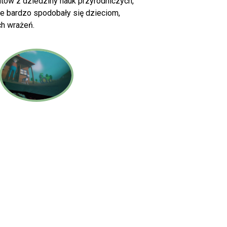
tów z dziedziny nauk przyrodniczych,
je bardzo spodobały się dzieciom,
ch wrażeń.