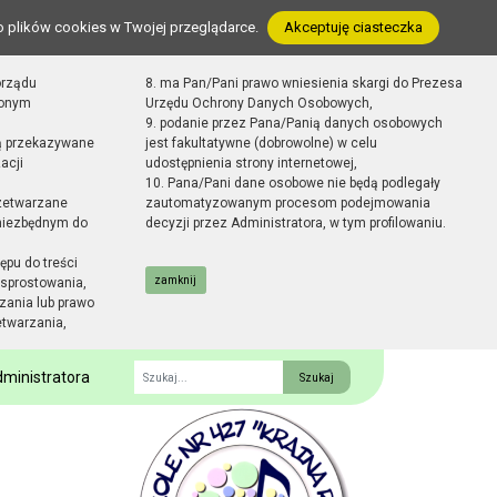
o plików cookies w Twojej przeglądarce.
Akceptuję ciasteczka
orządu
8. ma Pan/Pani prawo wniesienia skargi do Prezesa
zonym
Urzędu Ochrony Danych Osobowych,
9. podanie przez Pana/Panią danych osobowych
ą przekazywane
jest fakultatywne (dobrowolne) w celu
acji
udostępnienia strony internetowej,
10. Pana/Pani dane osobowe nie będą podlegały
zetwarzane
zautomatyzowanym procesom podejmowania
 niezbędnym do
decyzji przez Administratora, w tym profilowaniu.
ępu do treści
zamknij
sprostowania,
zania lub prawo
etwarzania,
ministratora
Fraza