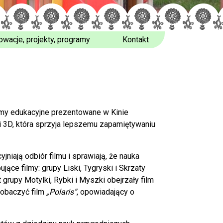
owacje, projekty, programy
Kontakt
lmy edukacyjne prezentowane w Kinie
i 3D, która sprzyja lepszemu zapamiętywaniu
jniają odbiór filmu i sprawiają, że nauka
pujące filmy: grupy
Liski, Tygryski i Skrzaty
t grupy
Motylki, Rybki i Myszki
obejrzały film
zobaczyć film
„Polaris”
, opowiadający o