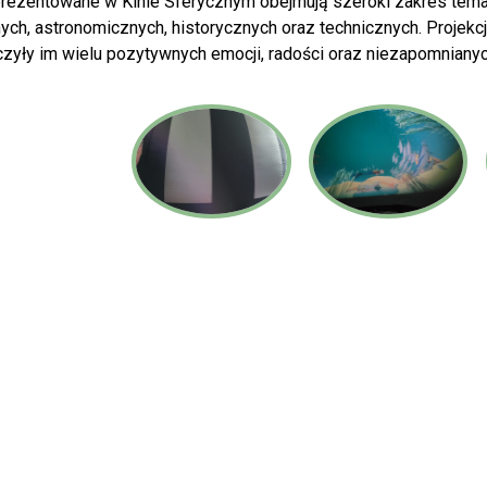
prezentowane w Kinie Sferycznym obejmują szeroki zakres tema
nych, astronomicznych, historycznych oraz technicznych. Projekc
czyły im wielu pozytywnych emocji, radości oraz niezapomniany