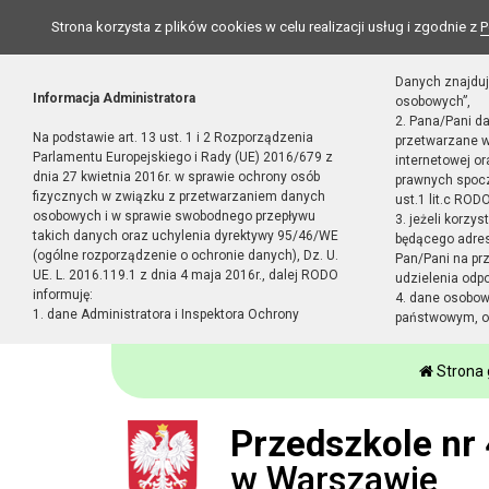
Strona korzysta z plików cookies w celu realizacji usług i zgodnie z
P
Danych znajduj
Informacja Administratora
osobowych”,
2. Pana/Pani d
Na podstawie art. 13 ust. 1 i 2 Rozporządzenia
przetwarzane w
Parlamentu Europejskiego i Rady (UE) 2016/679 z
internetowej o
dnia 27 kwietnia 2016r. w sprawie ochrony osób
prawnych spocz
fizycznych w związku z przetwarzaniem danych
ust.1 lit.c RODO
osobowych i w sprawie swobodnego przepływu
3. jeżeli korzy
takich danych oraz uchylenia dyrektywy 95/46/WE
będącego adres
(ogólne rozporządzenie o ochronie danych), Dz. U.
Pan/Pani na pr
UE. L. 2016.119.1 z dnia 4 maja 2016r., dalej RODO
udzielenia odp
informuję:
4. dane osobo
1. dane Administratora i Inspektora Ochrony
państwowym, or
Strona
Przedszkole nr 
w Warszawie