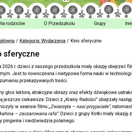
Dla rodziców
O Przedszkolu
Grupy
Inn
 główna
Kategoria: Wydarzenia
Kino sferyczne
o sferyczne
 2026 r.
dzieci z naszego przedszkola miały okazję obejrzeć fi
znym. Jest to nowoczesna i nietypowa forma nauki w technologi
ozumieniu przekazywanych treści.
y głos lektora, atrakcyjne obrazy oraz efekty dźwiękowe uatrakcy
ię jeszcze ciekawsza. Dzieci z „Krainy Radości” obejrzały nastę
niczyły w seansie filmu
„Zwierzęta – nasi przyjaciele”
, natomias
kahina – zaczarowana rafa”
. Dzieci z grupy
Kotki
miały okazję 
y pingwina i niedźwiedzia polarnego.