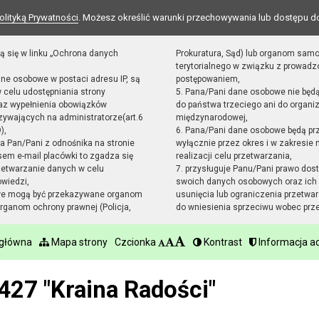
olityką Prywatności
. Możesz określić warunki przechowywania lub dostępu d
ą się w linku „Ochrona danych
Prokuratura, Sąd) lub organom sam
terytorialnego w związku z prowad
ane osobowe w postaci adresu IP, są
postępowaniem,
 celu udostępniania strony
5. Pana/Pani dane osobowe nie będ
raz wypełnienia obowiązków
do państwa trzeciego ani do organiz
ywających na administratorze(art.6
międzynarodowej,
),
6. Pana/Pani dane osobowe będą pr
sta Pan/Pani z odnośnika na stronie
wyłącznie przez okres i w zakresie
em e-mail placówki to zgadza się
realizacji celu przetwarzania,
zetwarzanie danych w celu
7. przysługuje Panu/Pani prawo dost
owiedzi,
swoich danych osobowych oraz ich 
we mogą być przekazywane organom
usunięcia lub ograniczenia przetwar
ganom ochrony prawnej (Policja,
do wniesienia sprzeciwu wobec prz
 główna
Mapa strony
Czcionka
Kontrast
Informacja ad
427 "Kraina Radości"