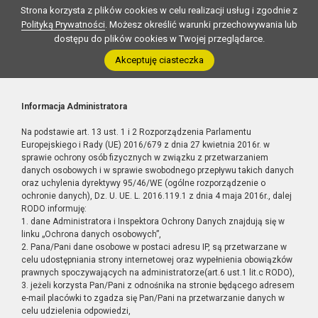
Strona korzysta z plików cookies w celu realizacji usług i zgodnie z
Polityką Prywatności
. Możesz określić warunki przechowywania lub
dostępu do plików cookies w Twojej przeglądarce.
Akceptuję ciasteczka
Informacja Administratora
Na podstawie art. 13 ust. 1 i 2 Rozporządzenia Parlamentu
Europejskiego i Rady (UE) 2016/679 z dnia 27 kwietnia 2016r. w
sprawie ochrony osób fizycznych w związku z przetwarzaniem
danych osobowych i w sprawie swobodnego przepływu takich danych
oraz uchylenia dyrektywy 95/46/WE (ogólne rozporządzenie o
ochronie danych), Dz. U. UE. L. 2016.119.1 z dnia 4 maja 2016r., dalej
RODO informuję:
1. dane Administratora i Inspektora Ochrony Danych znajdują się w
linku „Ochrona danych osobowych”,
2. Pana/Pani dane osobowe w postaci adresu IP, są przetwarzane w
celu udostępniania strony internetowej oraz wypełnienia obowiązków
prawnych spoczywających na administratorze(art.6 ust.1 lit.c RODO),
3. jeżeli korzysta Pan/Pani z odnośnika na stronie będącego adresem
e-mail placówki to zgadza się Pan/Pani na przetwarzanie danych w
celu udzielenia odpowiedzi,