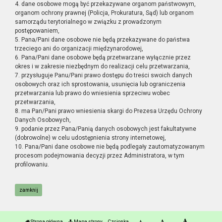
4. dane osobowe mogą być przekazywane organom państwowym,
organom ochrony prawnej (Policja, Prokuratura, Sąd) lub organom
samorządu terytorialnego w związku z prowadzonym
postępowaniem,
5. Pana/Pani dane osobowe nie będą przekazywane do państwa
trzeciego ani do organizacji międzynarodowej,
6. Pana/Pani dane osobowe będą przetwarzane wyłącznie przez
okres i w zakresie niezbędnym do realizacji celu przetwarzania,
7. przysługuje Panu/Pani prawo dostępu do treści swoich danych
osobowych oraz ich sprostowania, usunięcia lub ograniczenia
przetwarzania lub prawo do wniesienia sprzeciwu wobec
przetwarzania,
8. ma Pan/Pani prawo wniesienia skargi do Prezesa Urzędu Ochrony
Danych Osobowych,
9. podanie przez Pana/Panią danych osobowych jest fakultatywne
(dobrowolne) w celu udostępnienia strony internetowej,
10. Pana/Pani dane osobowe nie będą podlegały zautomatyzowanym
procesom podejmowania decyzji przez Administratora, w tym
profilowaniu.
zamknij
Strona główna
Mapa strony
Czcionka