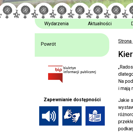
Wydarzenia
Aktualności
Strona
Powrót
Kie
„Rados
dlatego
Na pod
i mają
Zapewnianie dostępności
Jakie 
wystaw
różnor
przekł
podkar