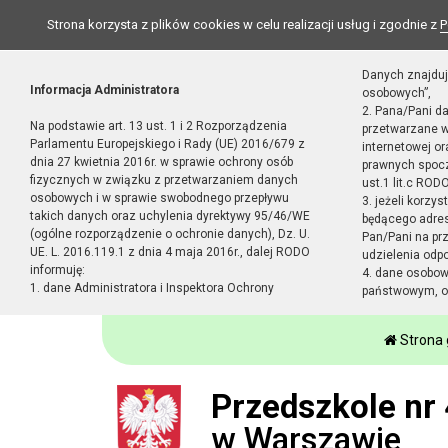
Strona korzysta z plików cookies w celu realizacji usług i zgodnie z
P
Danych znajduj
Informacja Administratora
osobowych”,
2. Pana/Pani d
Na podstawie art. 13 ust. 1 i 2 Rozporządzenia
przetwarzane w
Parlamentu Europejskiego i Rady (UE) 2016/679 z
internetowej o
dnia 27 kwietnia 2016r. w sprawie ochrony osób
prawnych spocz
fizycznych w związku z przetwarzaniem danych
ust.1 lit.c RODO
osobowych i w sprawie swobodnego przepływu
3. jeżeli korzy
takich danych oraz uchylenia dyrektywy 95/46/WE
będącego adres
(ogólne rozporządzenie o ochronie danych), Dz. U.
Pan/Pani na pr
UE. L. 2016.119.1 z dnia 4 maja 2016r., dalej RODO
udzielenia odp
informuję:
4. dane osobo
1. dane Administratora i Inspektora Ochrony
państwowym, or
Strona
Przedszkole nr 
w Warszawie