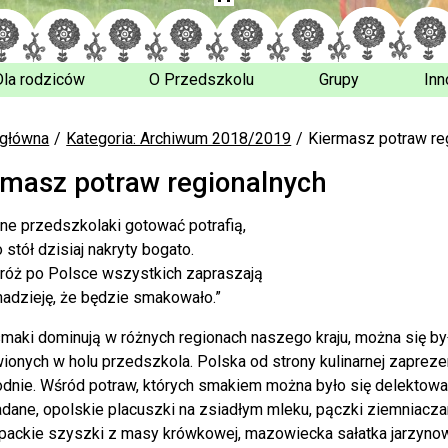
Dla rodziców
O Przedszkolu
Grupy
Inn
 główna
Kategoria: Archiwum 2018/2019
Kiermasz potraw re
rmasz potraw regionalnych
ne przedszkolaki gotować potrafią,
 stół dzisiaj nakryty bogato.
róż po Polsce wszystkich zapraszają
 nadzieję, że będzie smakowało.”
smaki dominują w różnych regionach naszego kraju, można się b
ionych w holu przedszkola. Polska od strony kulinarnej zapreze
odnie. Wśród potraw, których smakiem można było się delektować
adane, opolskie placuszki na zsiadłym mleku, pączki ziemniacz
packie szyszki z masy krówkowej, mazowiecka sałatka jarzyno