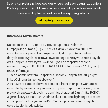
Strona korzysta z plików cookies w celu realizacji usług i zgodnie z
Polityką Prywatności
. Możesz określić warunki przechowywania lub
dostępu do plików cookies w Twojej przeglądarce.
Akceptuję ciasteczka
Informacja Administratora
Na podstawie art. 13 ust. 1 i 2 Rozporządzenia Parlamentu
Europejskiego i Rady (UE) 2016/679 z dnia 27 kwietnia 2016r. w
sprawie ochrony osób fizycznych w związku z przetwarzaniem
danych osobowych i w sprawie swobodnego przepływu takich danych
oraz uchylenia dyrektywy 95/46/WE (ogólne rozporządzenie o
ochronie danych), Dz. U. UE. L. 2016.119.1 z dnia 4 maja 2016r., dalej
RODO informuję:
1. dane Administratora i Inspektora Ochrony Danych znajdują się w
linku „Ochrona danych osobowych”,
2. Pana/Pani dane osobowe w postaci adresu IP, są przetwarzane w
celu udostępniania strony internetowej oraz wypełnienia obowiązków
prawnych spoczywających na administratorze(art.6 ust.1 lit.c RODO),
3. jeżeli korzysta Pan/Pani z odnośnika na stronie będącego adresem
e-mail placówki to zgadza się Pan/Pani na przetwarzanie danych w
celu udzielenia odpowiedzi,