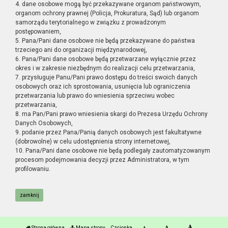
4. dane osobowe mogą być przekazywane organom państwowym,
organom ochrony prawnej (Policja, Prokuratura, Sąd) lub organom
samorządu terytorialnego w związku z prowadzonym
postępowaniem,
5. Pana/Pani dane osobowe nie będą przekazywane do państwa
trzeciego ani do organizacji międzynarodowej,
6. Pana/Pani dane osobowe będą przetwarzane wyłącznie przez
okres i w zakresie niezbędnym do realizacji celu przetwarzania,
7. przysługuje Panu/Pani prawo dostępu do treści swoich danych
osobowych oraz ich sprostowania, usunięcia lub ograniczenia
przetwarzania lub prawo do wniesienia sprzeciwu wobec
przetwarzania,
8. ma Pan/Pani prawo wniesienia skargi do Prezesa Urzędu Ochrony
Danych Osobowych,
9. podanie przez Pana/Panią danych osobowych jest fakultatywne
(dobrowolne) w celu udostępnienia strony internetowej,
10. Pana/Pani dane osobowe nie będą podlegały zautomatyzowanym
procesom podejmowania decyzji przez Administratora, w tym
profilowaniu.
zamknij
Strona główna
Mapa strony
Czcionka