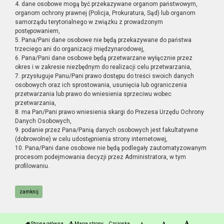
4. dane osobowe mogą być przekazywane organom państwowym,
organom ochrony prawnej (Policja, Prokuratura, Sąd) lub organom
samorządu terytorialnego w związku z prowadzonym
postępowaniem,
5. Pana/Pani dane osobowe nie będą przekazywane do państwa
trzeciego ani do organizacji międzynarodowej,
6. Pana/Pani dane osobowe będą przetwarzane wyłącznie przez
okres i w zakresie niezbędnym do realizacji celu przetwarzania,
7. przysługuje Panu/Pani prawo dostępu do treści swoich danych
osobowych oraz ich sprostowania, usunięcia lub ograniczenia
przetwarzania lub prawo do wniesienia sprzeciwu wobec
przetwarzania,
8. ma Pan/Pani prawo wniesienia skargi do Prezesa Urzędu Ochrony
Danych Osobowych,
9. podanie przez Pana/Panią danych osobowych jest fakultatywne
(dobrowolne) w celu udostępnienia strony internetowej,
10. Pana/Pani dane osobowe nie będą podlegały zautomatyzowanym
procesom podejmowania decyzji przez Administratora, w tym
profilowaniu.
zamknij
Strona główna
Mapa strony
Czcionka