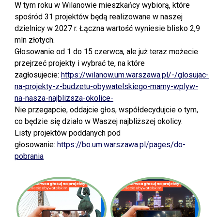
W tym roku w Wilanowie mieszkańcy wybiorą, które
spośród 31 projektów będą realizowane w naszej
dzielnicy w 2027 r. Łączna wartość wyniesie blisko 2,9
mln złotych.
Głosowanie od 1 do 15 czerwca, ale już teraz możecie
przejrzeć projekty i wybrać te, na które
zagłosujecie:
https://wilanow.um.warszawa.pl/-/glosujac-
na-projekty-z-budzetu-obywatelskiego-mamy-wplyw-
na-nasza-najblizsza-okolice-
Nie przegapcie, oddajcie głos, współdecydujcie o tym,
co będzie się działo w Waszej najbliższej okolicy.
Listy projektów poddanych pod
głosowanie:
https://bo.um.warszawa.pl/pages/do-
pobrania