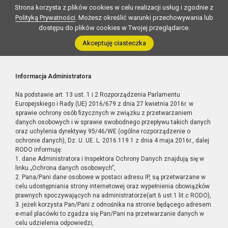
Strona korzysta z plików cookies w celu realizacji usług i zgodnie z
Polityką Prywatności
. Możesz określić warunki przechowywania lub
dostępu do plików cookies w Twojej przeglądarce.
Akceptuję ciasteczka
Informacja Administratora
Na podstawie art. 13 ust. 1 i 2 Rozporządzenia Parlamentu
Europejskiego i Rady (UE) 2016/679 z dnia 27 kwietnia 2016r. w
sprawie ochrony osób fizycznych w związku z przetwarzaniem
danych osobowych i w sprawie swobodnego przepływu takich danych
oraz uchylenia dyrektywy 95/46/WE (ogólne rozporządzenie o
ochronie danych), Dz. U. UE. L. 2016.119.1 z dnia 4 maja 2016r., dalej
RODO informuję:
1. dane Administratora i Inspektora Ochrony Danych znajdują się w
linku „Ochrona danych osobowych”,
2. Pana/Pani dane osobowe w postaci adresu IP, są przetwarzane w
celu udostępniania strony internetowej oraz wypełnienia obowiązków
prawnych spoczywających na administratorze(art.6 ust.1 lit.c RODO),
3. jeżeli korzysta Pan/Pani z odnośnika na stronie będącego adresem
e-mail placówki to zgadza się Pan/Pani na przetwarzanie danych w
celu udzielenia odpowiedzi,