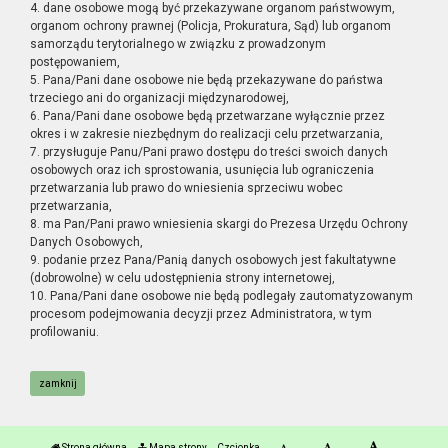
4. dane osobowe mogą być przekazywane organom państwowym,
organom ochrony prawnej (Policja, Prokuratura, Sąd) lub organom
samorządu terytorialnego w związku z prowadzonym
postępowaniem,
5. Pana/Pani dane osobowe nie będą przekazywane do państwa
trzeciego ani do organizacji międzynarodowej,
6. Pana/Pani dane osobowe będą przetwarzane wyłącznie przez
okres i w zakresie niezbędnym do realizacji celu przetwarzania,
7. przysługuje Panu/Pani prawo dostępu do treści swoich danych
osobowych oraz ich sprostowania, usunięcia lub ograniczenia
przetwarzania lub prawo do wniesienia sprzeciwu wobec
przetwarzania,
8. ma Pan/Pani prawo wniesienia skargi do Prezesa Urzędu Ochrony
Danych Osobowych,
9. podanie przez Pana/Panią danych osobowych jest fakultatywne
(dobrowolne) w celu udostępnienia strony internetowej,
10. Pana/Pani dane osobowe nie będą podlegały zautomatyzowanym
procesom podejmowania decyzji przez Administratora, w tym
profilowaniu.
zamknij
Strona główna
Mapa strony
Czcionka