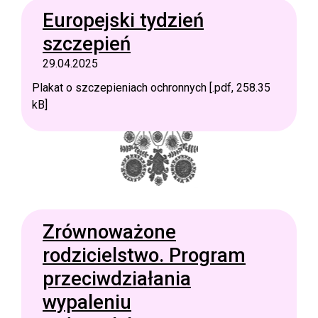
Europejski tydzień
szczepień
29.04.2025
Plakat o szczepieniach ochronnych [.pdf, 258.35
kB]
Zrównoważone
rodzicielstwo. Program
przeciwdziałania
wypaleniu