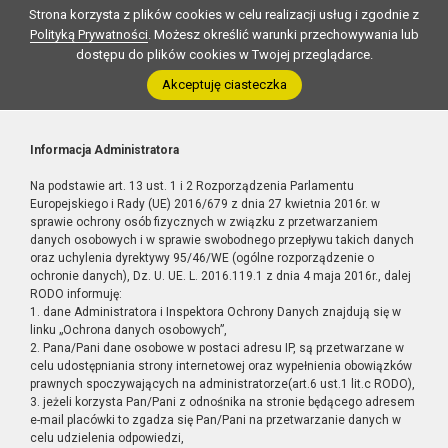
Strona korzysta z plików cookies w celu realizacji usług i zgodnie z
Polityką Prywatności
. Możesz określić warunki przechowywania lub
dostępu do plików cookies w Twojej przeglądarce.
Akceptuję ciasteczka
Informacja Administratora
Na podstawie art. 13 ust. 1 i 2 Rozporządzenia Parlamentu
Europejskiego i Rady (UE) 2016/679 z dnia 27 kwietnia 2016r. w
sprawie ochrony osób fizycznych w związku z przetwarzaniem
danych osobowych i w sprawie swobodnego przepływu takich danych
oraz uchylenia dyrektywy 95/46/WE (ogólne rozporządzenie o
ochronie danych), Dz. U. UE. L. 2016.119.1 z dnia 4 maja 2016r., dalej
RODO informuję:
1. dane Administratora i Inspektora Ochrony Danych znajdują się w
linku „Ochrona danych osobowych”,
2. Pana/Pani dane osobowe w postaci adresu IP, są przetwarzane w
celu udostępniania strony internetowej oraz wypełnienia obowiązków
prawnych spoczywających na administratorze(art.6 ust.1 lit.c RODO),
3. jeżeli korzysta Pan/Pani z odnośnika na stronie będącego adresem
e-mail placówki to zgadza się Pan/Pani na przetwarzanie danych w
celu udzielenia odpowiedzi,