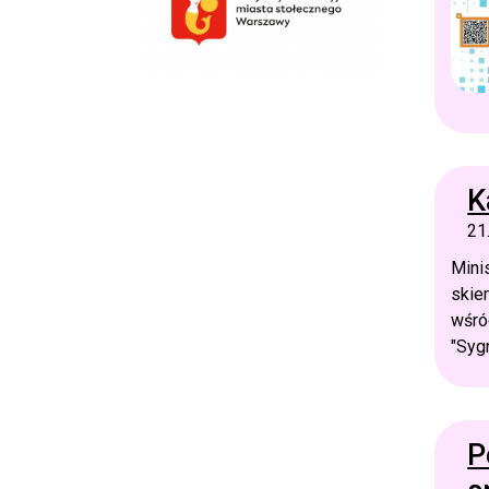
K
21
Mini
skie
wśró
"Syg
P