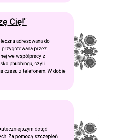
ę Cię!"
połeczna adresowana do
”, przygotowana przez
znej we współpracy z
sko phubbingu, czyli
ia czasu z telefonem. W dobie
skuteczniejszym dotąd
ych. Za pomocą szczepień