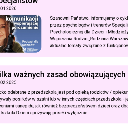
pecjalistów
.01.2026
Szanowni Państwo, informujemy o cyk
przez psychologów i trenerów Specjali
Psychologicznej dla Dzieci i Młodzież
Wspierania Rodzin „Rodzinna Warszawa
aktualne tematy związane z funkcjonow
ilka ważnych zasad obowiązujących
.02.2025
cko odebrane z przedszkola jest pod opieką rodziców / opiekun
ywały posiłków w szatni lub w innych częściach przedszkola - 
ceniami sanepidu, jak również bezpieczeństwem dzieci oraz db
dszkola.Dzieci spożywają posiłki wyłącznie...