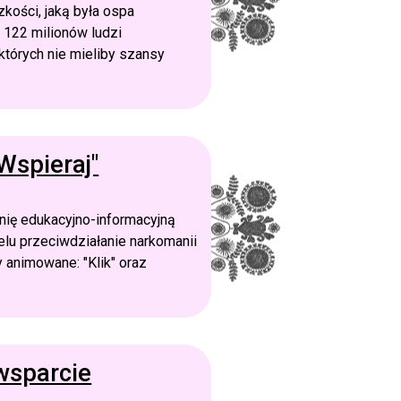
kości, jaką była ospa
 122 milionów ludzi
tórych nie mieliby szansy
Wspieraj"
nię edukacyjno-informacyjną
elu przeciwdziałanie narkomanii
 animowane: "Klik" oraz
 wsparcie