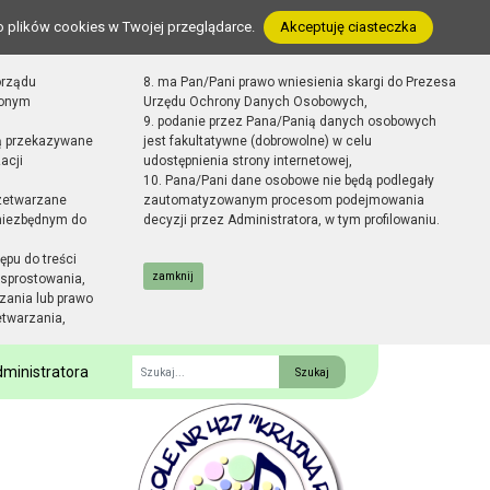
o plików cookies w Twojej przeglądarce.
Akceptuję ciasteczka
orządu
8. ma Pan/Pani prawo wniesienia skargi do Prezesa
zonym
Urzędu Ochrony Danych Osobowych,
9. podanie przez Pana/Panią danych osobowych
ą przekazywane
jest fakultatywne (dobrowolne) w celu
acji
udostępnienia strony internetowej,
10. Pana/Pani dane osobowe nie będą podlegały
zetwarzane
zautomatyzowanym procesom podejmowania
 niezbędnym do
decyzji przez Administratora, w tym profilowaniu.
ępu do treści
zamknij
sprostowania,
zania lub prawo
etwarzania,
ministratora
Fraza