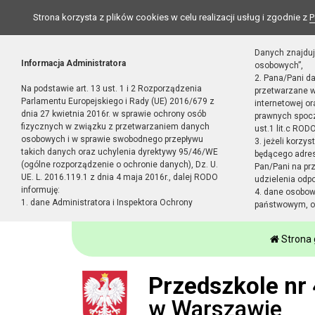
Strona korzysta z plików cookies w celu realizacji usług i zgodnie z
P
Danych znajduj
Informacja Administratora
osobowych”,
2. Pana/Pani d
Na podstawie art. 13 ust. 1 i 2 Rozporządzenia
przetwarzane w
Parlamentu Europejskiego i Rady (UE) 2016/679 z
internetowej o
dnia 27 kwietnia 2016r. w sprawie ochrony osób
prawnych spocz
fizycznych w związku z przetwarzaniem danych
ust.1 lit.c RODO
osobowych i w sprawie swobodnego przepływu
3. jeżeli korzy
takich danych oraz uchylenia dyrektywy 95/46/WE
będącego adres
(ogólne rozporządzenie o ochronie danych), Dz. U.
Pan/Pani na pr
UE. L. 2016.119.1 z dnia 4 maja 2016r., dalej RODO
udzielenia odp
informuję:
4. dane osobo
1. dane Administratora i Inspektora Ochrony
państwowym, or
Strona
Przedszkole nr 
w Warszawie