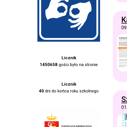
K
09
Licznik
1450658
gości było na stronie
Licznik
40
dni do końca roku szkolnego
S
01