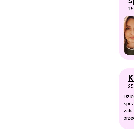
s
16
K
25
Dzie
spoż
zale
prze