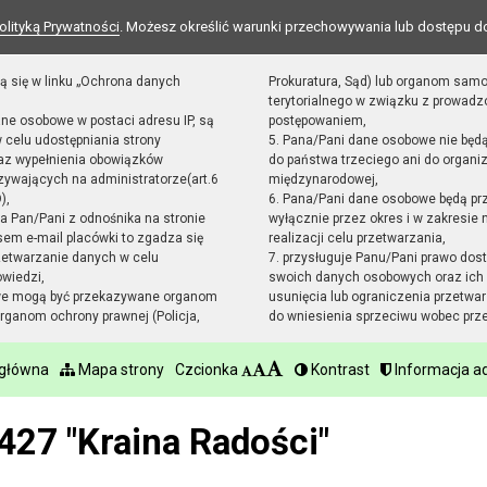
olityką Prywatności
. Możesz określić warunki przechowywania lub dostępu d
ą się w linku „Ochrona danych
Prokuratura, Sąd) lub organom sam
terytorialnego w związku z prowad
ane osobowe w postaci adresu IP, są
postępowaniem,
 celu udostępniania strony
5. Pana/Pani dane osobowe nie będ
raz wypełnienia obowiązków
do państwa trzeciego ani do organiz
ywających na administratorze(art.6
międzynarodowej,
),
6. Pana/Pani dane osobowe będą pr
sta Pan/Pani z odnośnika na stronie
wyłącznie przez okres i w zakresie
em e-mail placówki to zgadza się
realizacji celu przetwarzania,
zetwarzanie danych w celu
7. przysługuje Panu/Pani prawo dost
owiedzi,
swoich danych osobowych oraz ich 
we mogą być przekazywane organom
usunięcia lub ograniczenia przetwar
ganom ochrony prawnej (Policja,
do wniesienia sprzeciwu wobec prz
 główna
Mapa strony
Czcionka
Kontrast
Informacja ad
427 "Kraina Radości"