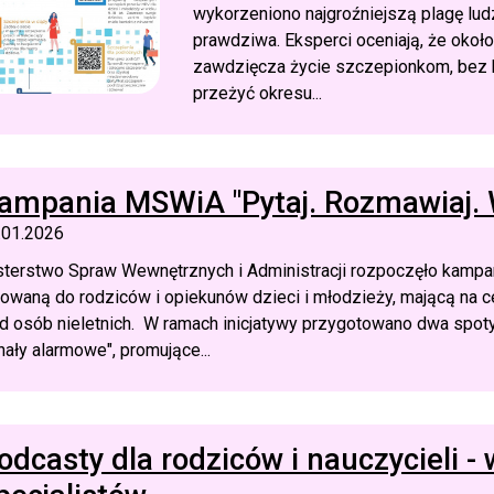
wykorzeniono najgroźniejszą plagę ludz
prawdziwa. Eksperci oceniają, że około
zawdzięcza życie szczepionkom, bez k
przeżyć okresu...
ampania MSWiA "Pytaj. Rozmawiaj. 
.01.2026
sterstwo Spraw Wewnętrznych i Administracji rozpoczęło kampa
rowaną do rodziców i opiekunów dzieci i młodzieży, mającą na c
d osób nieletnich. W ramach inicjatywy przygotowano dwa spoty
nały alarmowe", promujące...
odcasty dla rodziców i nauczycieli -